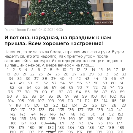
Радио "Тосно Плюс", 04.12.2024 9:30
И вот она, нарядная, на праздник к нам
пришла. Всем хорошего настроения!
Наконец-то зима взяла бразды правления в свои руки. Будем
надеяться, что это надолго) Как приятно утром после
застоявшейся пасмурной погоды увидеть солнце и недавно
выпавший снежок. А вчера вечером на площ...
1
2
3
4
5
6
7
8
9
10
11
12
13
14
15
16
17
18
19
20
21
22
23
24
25
26
27
28
29
30
31
32
33
34
35
36
37
38
39
40
41
42
43
44
45
46
47
48
49
50
51
52
53
54
55
56
57
58
59
60
61
62
63
64
65
66
67
68
69
70
71
72
73
74
75
76
77
78
79
80
81
82
83
84
85
86
87
88
89
90
91
92
93
94
95
96
97
98
99
100
101
102
103
104
105
106
107
108
109
110
111
112
113
114
115
116
117
118
119
120
121
122
123
124
125
126
127
128
129
130
131
132
133
134
135
136
137
138
139
140
141
142
143
144
145
146
147
148
149
150
151
152
153
154
155
156
157
158
159
160
161
162
163
164
165
166
167
168
169
170
171
172
173
174
175
176
177
178
179
180
181
182
183
184
185
186
187
188
189
190
191
192
193
194
195
196
197
198
199
200
201