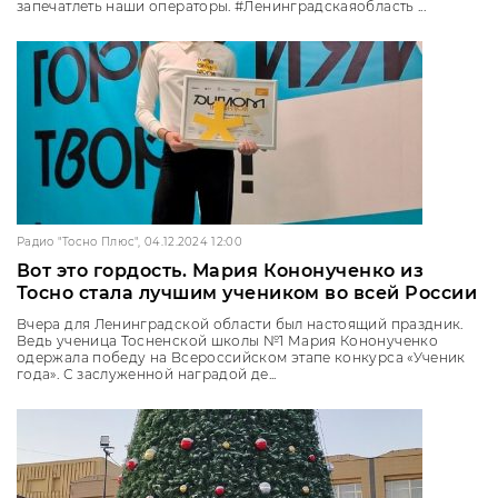
запечатлеть наши операторы. #Ленинградскаяобласть ...
Радио "Тосно Плюс", 04.12.2024 12:00
Вот это гордость. Мария Кононученко из
Тосно стала лучшим учеником во всей России
Вчера для Ленинградской области был настоящий праздник.
Ведь ученица Тосненской школы №1 Мария Кононученко
одержала победу на Всероссийском этапе конкурса «Ученик
года». С заслуженной наградой де...