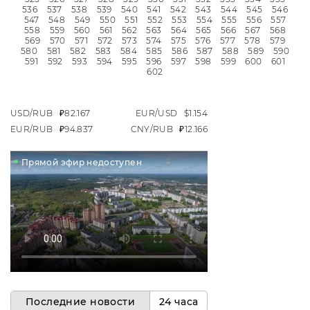
536
537
538
539
540
541
542
543
544
545
546
547
548
549
550
551
552
553
554
555
556
557
558
559
560
561
562
563
564
565
566
567
568
569
570
571
572
573
574
575
576
577
578
579
580
581
582
583
584
585
586
587
588
589
590
591
592
593
594
595
596
597
598
599
600
601
602
USD/RUB
₽82.167
EUR/USD
$1.154
EUR/RUB
₽94.837
CNY/RUB
₽12.166
Прямой эфир недоступен
Последние новости
24 часа