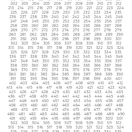
202
203
204
205
206
207
208
209
210
211
212
213
214
215
216
217
218
219
220
221
222
223
224
225
226
227
228
229
230
231
232
233
234
235
236
237
238
239
240
241
242
243
244
245
246
247
248
249
250
251
252
253
254
255
256
257
258
259
260
261
262
263
264
265
266
267
268
269
270
271
272
273
274
275
276
277
278
279
280
281
282
283
284
285
286
287
288
289
290
291
292
293
294
295
296
297
298
299
300
301
302
303
304
305
306
307
308
309
310
311
312
313
314
315
316
317
318
319
320
321
322
323
324
325
326
327
328
329
330
331
332
333
334
335
336
337
338
339
340
341
342
343
344
345
346
347
348
349
350
351
352
353
354
355
356
357
358
359
360
361
362
363
364
365
366
367
368
369
370
371
372
373
374
375
376
377
378
379
380
381
382
383
384
385
386
387
388
389
390
391
392
393
394
395
396
397
398
399
400
401
402
403
404
405
406
407
408
409
410
411
412
413
414
415
416
417
418
419
420
421
422
423
424
425
426
427
428
429
430
431
432
433
434
435
436
437
438
439
440
441
442
443
444
445
446
447
448
449
450
451
452
453
454
455
456
457
458
459
460
461
462
463
464
465
466
467
468
469
470
471
472
473
474
475
476
477
478
479
480
481
482
483
484
485
486
487
488
489
490
491
492
493
494
495
496
497
498
499
500
501
502
503
504
505
506
507
508
509
510
511
512
513
514
515
516
517
518
519
520
521
522
523
524
525
526
527
528
529
530
531
532
533
534
535