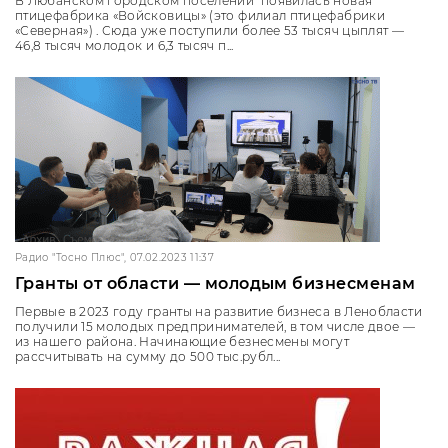
В Любанском городском поселении появилась новая
птицефабрика «Войсковицы» (это филиал птицефабрики
«Северная») . Сюда уже поступили более 53 тысяч цыплят —
46,8 тысяч молодок и 6,3 тысяч п...
Радио "Тосно Плюс", 07.02.2023 11:37
Гранты от области — молодым бизнесменам
Первые в 2023 году гранты на развитие бизнеса в Ленобласти
получили 15 молодых предпринимателей, в том числе двое —
из нашего района. Начинающие безнесмены могут
рассчитывать на сумму до 500 тыс.рубл...