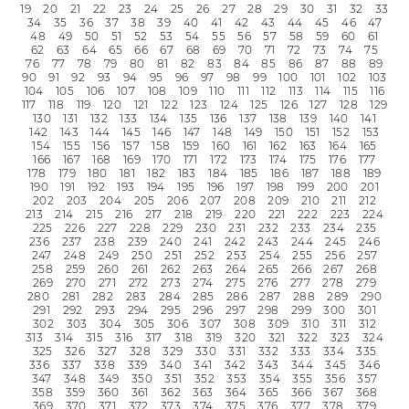
19
20
21
22
23
24
25
26
27
28
29
30
31
32
33
34
35
36
37
38
39
40
41
42
43
44
45
46
47
48
49
50
51
52
53
54
55
56
57
58
59
60
61
62
63
64
65
66
67
68
69
70
71
72
73
74
75
76
77
78
79
80
81
82
83
84
85
86
87
88
89
90
91
92
93
94
95
96
97
98
99
100
101
102
103
104
105
106
107
108
109
110
111
112
113
114
115
116
117
118
119
120
121
122
123
124
125
126
127
128
129
130
131
132
133
134
135
136
137
138
139
140
141
142
143
144
145
146
147
148
149
150
151
152
153
154
155
156
157
158
159
160
161
162
163
164
165
166
167
168
169
170
171
172
173
174
175
176
177
178
179
180
181
182
183
184
185
186
187
188
189
190
191
192
193
194
195
196
197
198
199
200
201
202
203
204
205
206
207
208
209
210
211
212
213
214
215
216
217
218
219
220
221
222
223
224
225
226
227
228
229
230
231
232
233
234
235
236
237
238
239
240
241
242
243
244
245
246
247
248
249
250
251
252
253
254
255
256
257
258
259
260
261
262
263
264
265
266
267
268
269
270
271
272
273
274
275
276
277
278
279
280
281
282
283
284
285
286
287
288
289
290
291
292
293
294
295
296
297
298
299
300
301
302
303
304
305
306
307
308
309
310
311
312
313
314
315
316
317
318
319
320
321
322
323
324
325
326
327
328
329
330
331
332
333
334
335
336
337
338
339
340
341
342
343
344
345
346
347
348
349
350
351
352
353
354
355
356
357
358
359
360
361
362
363
364
365
366
367
368
369
370
371
372
373
374
375
376
377
378
379