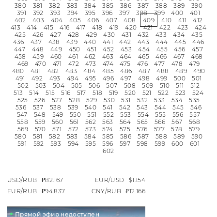
380
381
382
383
384
385
386
387
388
389
390
391
392
393
394
395
396
397
398
399
400
401
402
403
404
405
406
407
408
409
410
411
412
413
414
415
416
417
418
419
420
421
422
423
424
425
426
427
428
429
430
431
432
433
434
435
436
437
438
439
440
441
442
443
444
445
446
447
448
449
450
451
452
453
454
455
456
457
458
459
460
461
462
463
464
465
466
467
468
469
470
471
472
473
474
475
476
477
478
479
480
481
482
483
484
485
486
487
488
489
490
491
492
493
494
495
496
497
498
499
500
501
502
503
504
505
506
507
508
509
510
511
512
513
514
515
516
517
518
519
520
521
522
523
524
525
526
527
528
529
530
531
532
533
534
535
536
537
538
539
540
541
542
543
544
545
546
547
548
549
550
551
552
553
554
555
556
557
558
559
560
561
562
563
564
565
566
567
568
569
570
571
572
573
574
575
576
577
578
579
580
581
582
583
584
585
586
587
588
589
590
591
592
593
594
595
596
597
598
599
600
601
602
USD/RUB
₽82.167
EUR/USD
$1.154
EUR/RUB
₽94.837
CNY/RUB
₽12.166
Прямой эфир недоступен