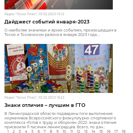
Радио "Тосно Плюс", 03.02.2023 10:12
Дайджест событий января-2023
О наиболее значимых и ярких событиях, произошедших в
Тосно и Тосненском районе в январе 2023 года....
Радио "Тосно Плюс", 02.02.2023 16:22
Знаки отличия – лучшим в ГТО
В Ленинградской области подведены тоги выполнения
нормативов Всероссийского физкультурно-спортивного
комплекса «Готов к труду и обороне»-2022: знаки отличия
присвоили 11 тысячам ленинградцев. Всего, по дан...
1
2
3
4
5
6
7
8
9
10
11
12
13
14
15
16
17
18